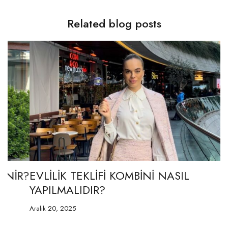
Related blog posts
R?
EVLİLİK TEKLİFİ KOMBİNİ NASIL
E
YAPILMALIDIR?
G
E
Aralık 20, 2025
Şu