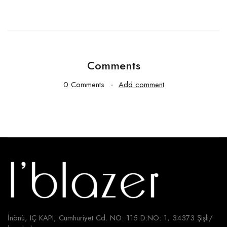
Comments
0 Comments
Add comment
İnönü, IÇ KAPI, Cumhuriyet Cd. NO: 115 D:NO: 1, 34373 Şişli/