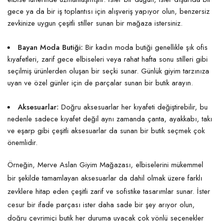
gece ya da bir iş toplantısı için alışveriş yapıyor olun, benzersiz
zevkinize uygun çeşitli stiller sunan bir mağaza istersiniz.
Bayan Moda Butiği:
Bir kadın moda butiği genellikle şık ofis
kıyafetleri, zarif gece elbiseleri veya rahat hafta sonu stilleri gibi
seçilmiş ürünlerden oluşan bir seçki sunar. Günlük giyim tarzınıza
uyan ve özel günler için de parçalar sunan bir butik arayın.
Aksesuarlar:
Doğru aksesuarlar her kıyafeti değiştirebilir, bu
nedenle sadece kıyafet değil aynı zamanda çanta, ayakkabı, takı
ve eşarp gibi çeşitli aksesuarlar da sunan bir butik seçmek çok
önemlidir.
Örneğin, Merve Aslan Giyim Mağazası, elbiselerini mükemmel
bir şekilde tamamlayan aksesuarlar da dahil olmak üzere farklı
zevklere hitap eden çeşitli zarif ve sofistike tasarımlar sunar. İster
cesur bir ifade parçası ister daha sade bir şey arıyor olun,
doğru çevrimiçi butik her duruma uyacak çok yönlü seçenekler