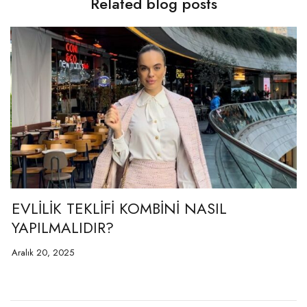
Related blog posts
R?
EVLİLİK TEKLİFİ KOMBİNİ NASIL
T
YAPILMALIDIR?
G
Aralık 20, 2025
Şu