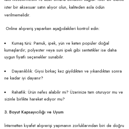
ister bir aksesuar satın alıyor olun, kaliteden asla ödün
verilmemelidir.
Online alışveriş yaparken aşağıdakileri kontrol edin:
Kumaş türü: Pamuk, ipek, yün ve keten popüler doğal
kumaşlardır; polyester veya suni ipek gibi sentetikler ise daha
uygun fiyatlı seçenekler sunabilir.
Dayanıklılık: Giysi birkaç kez giyildikten ve yıkandıktan sonra
ne kadar iyi dayanır?
Rahatlık: Ürün nefes alabilir mi? Üzerinize tam oturuyor mu ve
sizinle birlikte hareket ediyor mu?
3. Boyut Kapsayıcılığı ve Uyum
İnternetten kıyafet alışverişi yapmanın zorluklarından biri de doğru