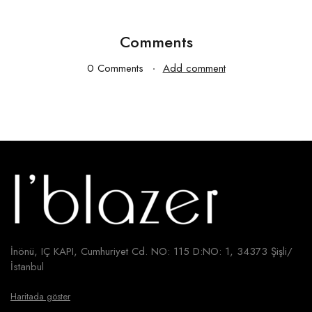
Comments
0 Comments
Add comment
İnönü, IÇ KAPI, Cumhuriyet Cd. NO: 115 D:NO: 1, 34373 Şişli/
İstanbul
Haritada göster