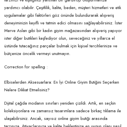
tarzınızı ve kişiliğinizi yansıtan bir gardırop oluşturmanıza
yardımcı olabilir. Çeşitlilik, kalite, beden, müşteri hizmetleri ve etik
uygulamalar gibi faktörleri göz önünde bulundurarak alışveriş
deneyiminizin keyifli ve tatmin edici olmasını sağlayabilirsiniz. İster
Merve Aslan gibi bir kadın giyim mağazasından alışveriş yapıyor
ister diğer butikleri keşfediyor olun, seveceğiniz ve yıllarca el
üstünde tutacağınız parçalar bulmak için kişisel tercihlerinize ve
bütçenize öncelik vermeyi unutmayın.
Correction for spelling :
Elbiselerden Aksesuarlara: En İyi Online Giyim Butiğini Seçerken
Nelere Dikkat Etmelisiniz?
Dijital çağda modanın sınırları yeniden çizildi. Artık, en seçkin
koleksiyonlara ve zamansız tasarımlara sadece birkaç tıklama ile
ulaşabilirsiniz. Ancak, sayısız online giyim butiği arasında
tarzınıza, ihtiyaçlarınıza ve kalite beklentinize en uygun olanı nasıl