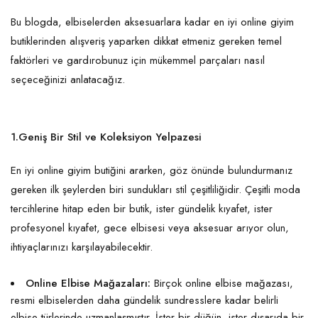
Bu blogda, elbiselerden aksesuarlara kadar en iyi online giyim
butiklerinden alışveriş yaparken dikkat etmeniz gereken temel
faktörleri ve gardırobunuz için mükemmel parçaları nasıl
seçeceğinizi anlatacağız.
1.Geniş Bir Stil ve Koleksiyon Yelpazesi
En iyi online giyim butiğini ararken, göz önünde bulundurmanız
gereken ilk şeylerden biri sundukları stil çeşitliliğidir. Çeşitli moda
tercihlerine hitap eden bir butik, ister gündelik kıyafet, ister
profesyonel kıyafet, gece elbisesi veya aksesuar arıyor olun,
ihtiyaçlarınızı karşılayabilecektir.
Online Elbise Mağazaları:
Birçok online elbise mağazası,
resmi elbiselerden daha gündelik sundresslere kadar belirli
elbise türlerinde uzmanlaşmıştır. İster bir düğün, ister dışarıda bir