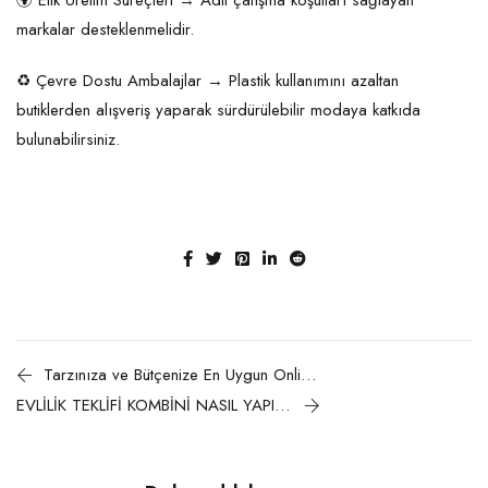
🌍 Etik Üretim Süreçleri → Adil çalışma koşulları sağlayan
markalar desteklenmelidir.
♻ Çevre Dostu Ambalajlar → Plastik kullanımını azaltan
butiklerden alışveriş yaparak sürdürülebilir modaya katkıda
bulunabilirsiniz.
Tarzınıza ve Bütçenize En Uygun Online Giyim Butiğini Nasıl Seçersiniz?
EVLİLİK TEKLİFİ KOMBİNİ NASIL YAPILMALIDIR?