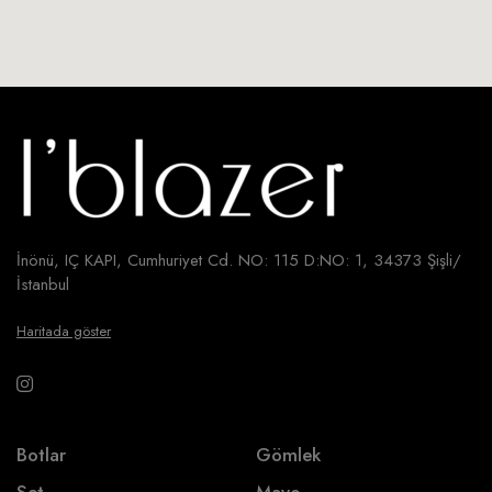
İnönü, IÇ KAPI, Cumhuriyet Cd. NO: 115 D:NO: 1, 34373 Şişli/
İstanbul
Haritada göster
Botlar
Gömlek
Set
Mayo