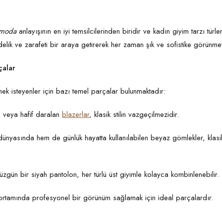
 moda
anlayışının en iyi temsilcilerinden biridir ve kadın giyim tarzı türl
 sadelik ve zarafeti bir araya getirerek her zaman şık ve sofistike görünm
çalar
mek isteyenler için bazı temel parçalar bulunmaktadır:
m veya hafif daralan
blazerlar
, klasik stilin vazgeçilmezidir.
dünyasında hem de günlük hayatta kullanılabilen beyaz gömlekler, klasi
üzgün bir siyah pantolon, her türlü üst giyimle kolayca kombinlenebilir.
ş ortamında profesyonel bir görünüm sağlamak için ideal parçalardır.