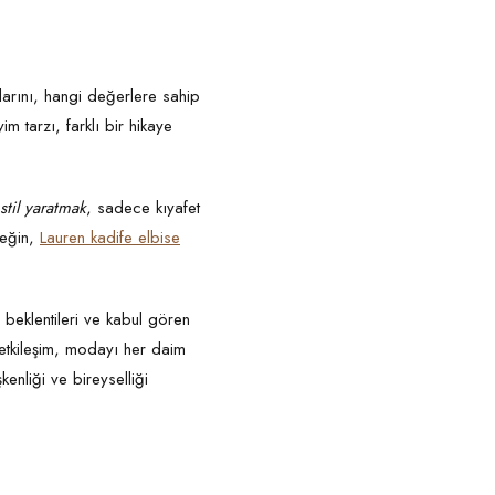
klarını, hangi değerlere sahip
im tarzı, farklı bir hikaye
til yaratmak
, sadece kıyafet
neğin,
Lauren kadife elbise
 beklentileri ve kabul gören
k etkileşim, modayı her daim
enliği ve bireyselliği