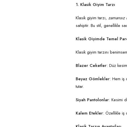
1. Klasik Giyim Tarzı
Klasik giyim tarzı,
zamansız
sahiptir. Bu stil, genellikle
Klasik Giyimde Temel Par
Klasik giyim tarzını benimse
Blazer Ceketler
: Düz kesi
Beyaz Gömlekler
: Hem iş 
tutar.
Siyah Pantolonlar
: Kesimi d
Kalem Etekler
: Özellikle i
Klasik Tarzın Avantajları