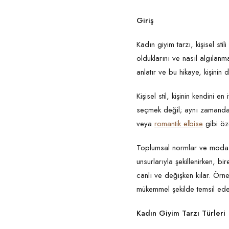
Giriş
Kadın giyim tarzı, kişisel sti
olduklarını ve nasıl algılanma
anlatır ve bu hikaye, kişinin
Kişisel stil, kişinin kendini e
seçmek değil; aynı zamanda r
veya
romantik elbise
gibi öze
Toplumsal normlar ve moda ar
unsurlarıyla şekillenirken, b
canlı ve değişken kılar. Örn
mükemmel şekilde temsil ed
Kadın Giyim Tarzı Türleri