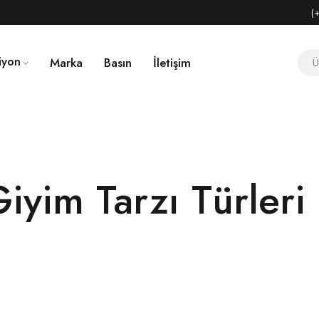
(
iyon
Marka
Basın
İletişim
?
iyim Tarzı Türleri
?