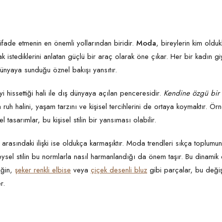
li ifade etmenin en önemli yollarından biridir.
Moda
, bireylerin kim oldu
k istediklerini anlatan güçlü bir araç olarak öne çıkar. Her bir kadın giy
 dünyaya sunduğu öznel bakışı yansıtır.
n iyi hissettiği hali ile dış dünyaya açılan penceresidir.
Kendine özgü bir s
uh halini, yaşam tarzını ve kişisel tercihlerini de ortaya koymaktır. Ör
l tasarımlar, bu kişisel stilin bir yansıması olabilir.
asındaki ilişki ise oldukça karmaşıktır. Moda trendleri sıkça toplumun
ireysel stilin bu normlarla nasıl harmanlandığı da önem taşır. Bu dinami
eğin,
şeker renkli elbise
veya
çiçek desenli bluz
gibi parçalar, bu değişk
er.