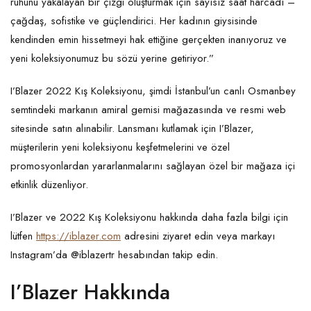
ruhunu yakalayan bir çizgi oluşturmak için sayısız saat harcadı –
çağdaş, sofistike ve güçlendirici. Her kadının giysisinde
kendinden emin hissetmeyi hak ettiğine gerçekten inanıyoruz ve
yeni koleksiyonumuz bu sözü yerine getiriyor.”
I’Blazer 2022 Kış Koleksiyonu, şimdi İstanbul’un canlı Osmanbey
semtindeki markanın amiral gemisi mağazasında ve resmi web
sitesinde satın alınabilir. Lansmanı kutlamak için I’Blazer,
müşterilerin yeni koleksiyonu keşfetmelerini ve özel
promosyonlardan yararlanmalarını sağlayan özel bir mağaza içi
etkinlik düzenliyor.
I’Blazer ve 2022 Kış Koleksiyonu hakkında daha fazla bilgi için
lütfen
https://iblazer.com
adresini ziyaret edin veya markayı
Instagram’da @iblazertr hesabından takip edin.
I’Blazer Hakkında