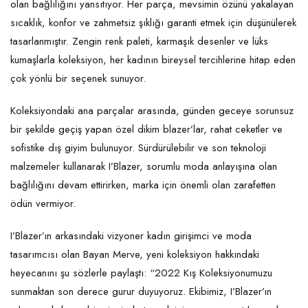
olan bağlılığını yansıtıyor. Her parça, mevsimin özünü yakalayan
sıcaklık, konfor ve zahmetsiz şıklığı garanti etmek için düşünülerek
tasarlanmıştır. Zengin renk paleti, karmaşık desenler ve lüks
kumaşlarla koleksiyon, her kadının bireysel tercihlerine hitap eden
çok yönlü bir seçenek sunuyor.
Koleksiyondaki ana parçalar arasında, günden geceye sorunsuz
bir şekilde geçiş yapan özel dikim blazer’lar, rahat ceketler ve
sofistike dış giyim bulunuyor. Sürdürülebilir ve son teknoloji
malzemeler kullanarak I’Blazer, sorumlu moda anlayışına olan
bağlılığını devam ettirirken, marka için önemli olan zarafetten
ödün vermiyor.
I’Blazer’ın arkasındaki vizyoner kadın girişimci ve moda
tasarımcısı olan Bayan Merve, yeni koleksiyon hakkındaki
heyecanını şu sözlerle paylaştı: “2022 Kış Koleksiyonumuzu
sunmaktan son derece gurur duyuyoruz. Ekibimiz, I’Blazer’ın