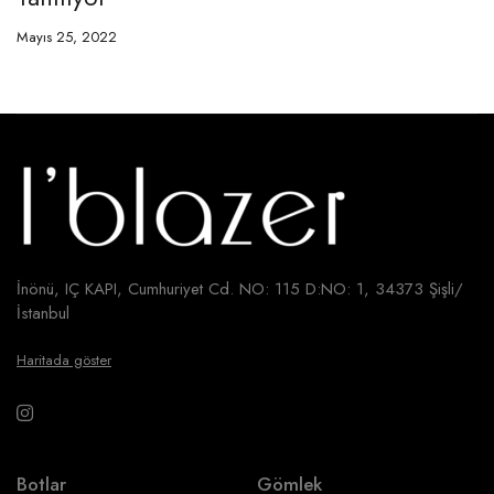
Mayıs 25, 2022
İnönü, IÇ KAPI, Cumhuriyet Cd. NO: 115 D:NO: 1, 34373 Şişli/
İstanbul
Haritada göster
Botlar
Gömlek