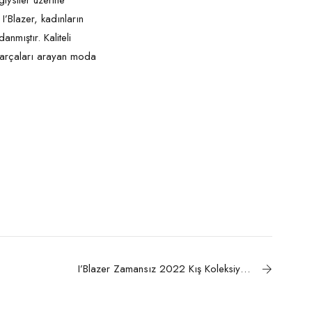
giysiler üzerine
I’Blazer, kadınların
nmıştır. Kaliteli
 parçaları arayan moda
I’Blazer Zamansız 2022 Kış Koleksiyonunu Tanıttı