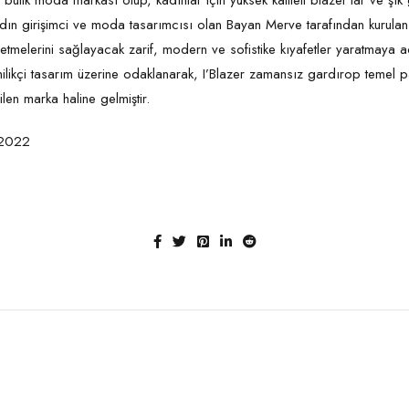
r butik moda markası olup, kadınlar için yüksek kaliteli blazer’lar ve şık 
kadın girişimci ve moda tasarımcısı olan Bayan Merve tarafından kurulan 
ssetmelerini sağlayacak zarif, modern ve sofistike kıyafetler yaratmaya ada
 yenilikçi tasarım üzerine odaklanarak, I’Blazer zamansız gardırop temel
dilen marka haline gelmiştir.
/2022