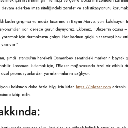
seltmek için tasarlanmıştır. Yenilikçi ve çevre dostu malzemeleri kullanar
 devam ederken imza niteliğindeki zarafet ve sofistikasyonunu korumakt
nekli kadın girişimci ve moda tasarımcısı Bayan Merve, yeni koleksiyon 
ksiyonu’ndan son derece gurur duyuyoruz. Ekibimiz, I’Blazer’ın özünü 
 yaratmak için durmaksızın çalıştı. Her kadının güçlü hissetmeyi hak ett
 yapıyor.”
nu, şimdi İstanbul’un hareketli Osmanbey semtindeki markanın bayrak
nabilir. Lansmanı kutlamak için, I’Blazer mağazasında özel bir etkinlik dü
e özel promosyonlardan yararlanmalarını sağlıyor.
yonu hakkında daha fazla bilgi için lütfen
https://iblazer.com
adresini 
sinde takip edin.
akkında: