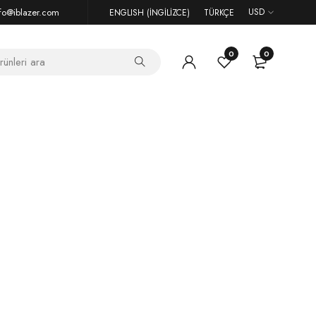
fo@iblazer.com
USD
ENGLISH
(
İNGILIZCE
)
TÜRKÇE
0
0