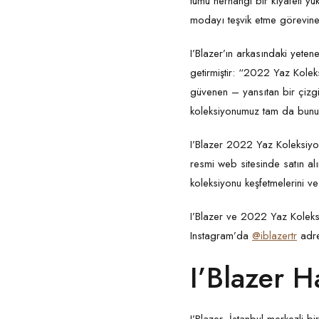
tümü herhangi bir kıyafeti yük
modayı teşvik etme görevine
I’Blazer’ın arkasındaki yete
getirmiştir: “2022 Yaz Kole
güvenen – yansıtan bir çizgi
koleksiyonumuz tam da bunu
I’Blazer 2022 Yaz Koleksiyo
resmi web sitesinde satın alı
koleksiyonu keşfetmelerini v
I’Blazer ve 2022 Yaz Koleksi
Instagram’da
@iblazertr
adre
I’Blazer H