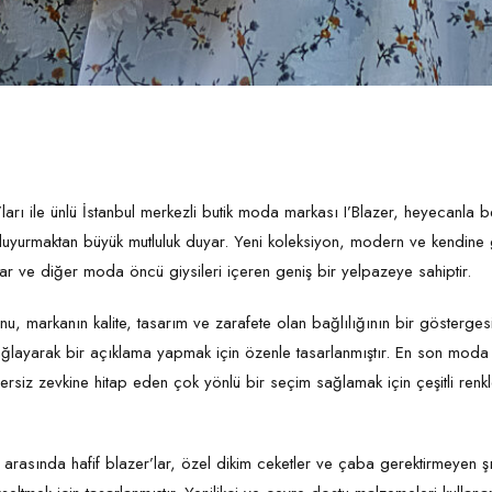
er’ları ile ünlü İstanbul merkezli butik moda markası I’Blazer, heyecanl
duyurmaktan büyük mutluluk duyar. Yeni koleksiyon, modern ve kendine 
lar ve diğer moda öncü giysileri içeren geniş bir yelpazeye sahiptir.
u, markanın kalite, tasarım ve zarafete olan bağlılığının bir gösterges
ğlayarak bir açıklama yapmak için özenle tasarlanmıştır. En son moda 
ersiz zevkine hitap eden çok yönlü bir seçim sağlamak için çeşitli renk
arasında hafif blazer’lar, özel dikim ceketler ve çaba gerektirmeyen ş