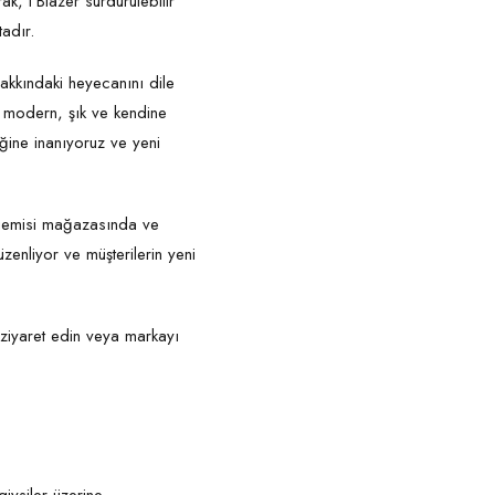
ak, I’Blazer sürdürülebilir
adır.
hakkındaki heyecanını dile
– modern, şık ve kendine
iğine inanıyoruz ve yeni
 gemisi mağazasında ve
zenliyor ve müşterilerin yeni
ziyaret edin veya markayı