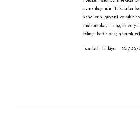
I’Blazer, İstanbul merkezli bi
uzmanlaşmıştır. Tutkulu bir 
kendilerini güvenli ve şık hi
malzemeler, titiz işçilik ve
bilinçli kadınlar için tercih e
İstanbul, Türkiye – 25/05