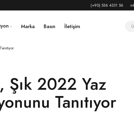
(+90) 536 4331 56
in
iyon
Marka
Basın
İletişim
Tanıtıyor
r, Şık 2022 Yaz
yonunu Tanıtıyor