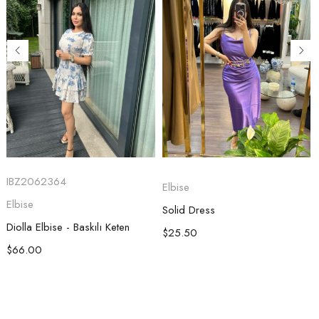
IBZ2062364
Elbise
Elbise
Solid Dress
Diolla Elbise - Baskılı Keten
$
25.50
$
66.00