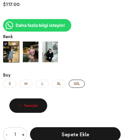
$
117.00
Daha fazla bilgi isteyin!
Renk
Boy
S
M
L
XL
XXL
Temizle
Miktar
Sepete Ekle