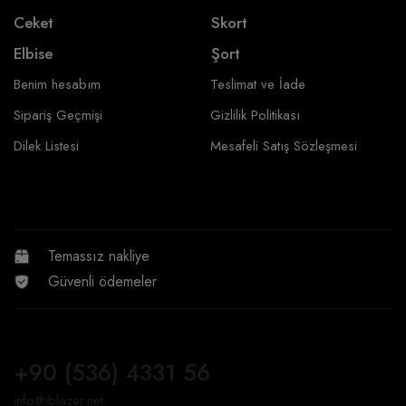
Ceket
Skort
Elbise
Şort
Benim hesabım
Teslimat ve İade
Sipariş Geçmişi
Gizlilik Politikası
Dilek Listesi
Mesafeli Satış Sözleşmesi
Temassız nakliye
Güvenli ödemeler
+90 (536) 4331 56
info@iblazer.net