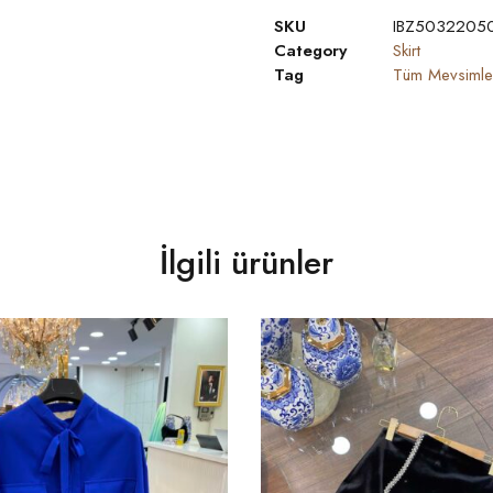
SKU
IBZ5032205
Category
Skirt
Tag
Tüm Mevsimle
İlgili ürünler