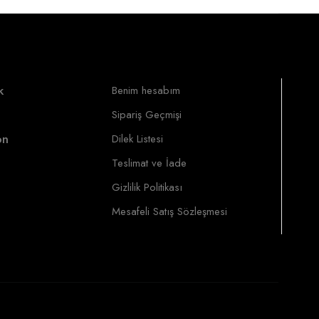
k
Benim hesabım
Sipariş Geçmişi
on
Dilek Listesi
Teslimat ve İade
Gizlilik Politikası
Mesafeli Satış Sözleşmesi