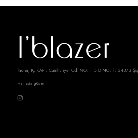
İnönü, IÇ KAPI, Cumhuriyet Cd. NO: 115 D:NO: 1, 34373 Şişl
Haritada göster