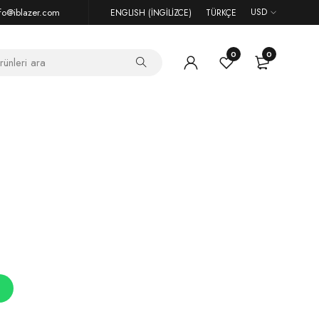
fo@iblazer.com
USD
ENGLISH
(
İNGILIZCE
)
TÜRKÇE
0
0