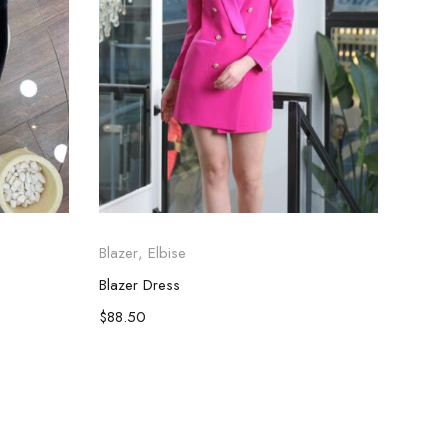
Blazer
,
Elbise
Blazer
Blazer Dress
I'Blaz
$
88.50
$
75.