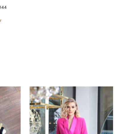
044
r