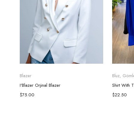
Blazer
Bluz
,
Göml
I'Blazer Orjinal Blazer
Shirt With T
$
75.00
$
22.50