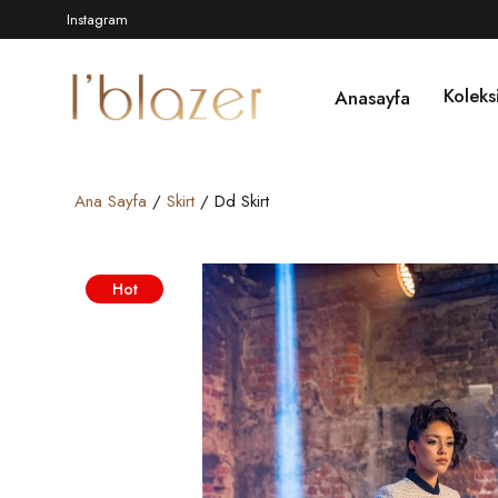
Instagram
Koleks
Anasayfa
Ana Sayfa
/
Skirt
/ Dd Skirt
Hot