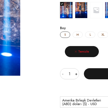
Boy
S
M
L
XL
Temizle
Miktar
Amerika Birleşik Devletleri
(ABD) doları ($) - USD