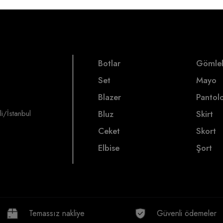
Botlar
Gömle
Set
Mayo
Blazer
Pantol
i/İstanbul
Bluz
Skirt
Ceket
Skort
Elbise
Şort
Temassız nakliye
Güvenli ödemeler