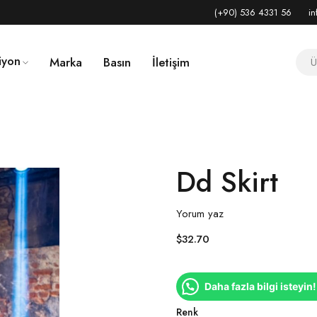
(+90) 536 4331 56
in
iyon
Marka
Basın
İletişim
Dd Skirt
Yorum yaz
$
32.70
Daha fazla bilgi isteyin!
Renk