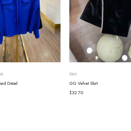
ek
Skirt
ied Detail
GG Velvet Skirt
$
32.70