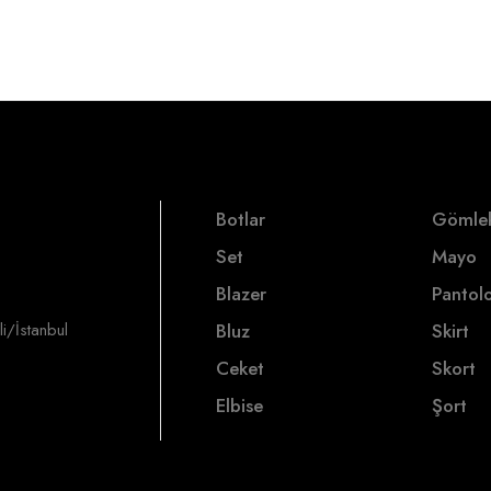
Botlar
Gömle
Set
Mayo
Blazer
Pantol
i/İstanbul
Bluz
Skirt
Ceket
Skort
Elbise
Şort