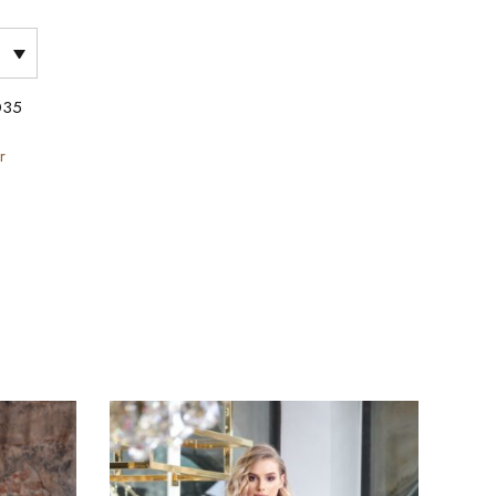
035
r