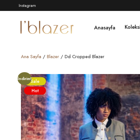
Instagram
Koleks
Anasayfa
Ana Sayfa
/
Blazer
/ Dd Cropped Blazer
İndirim!
Sale
Hot