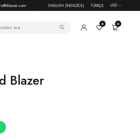
fo@iblazer.com
USD
ENGLISH
(
İNGILIZCE
)
TÜRKÇE
0
0
d Blazer