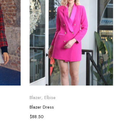
Blazer
,
Elbise
Ceket
Blazer Dress
Furya
$
88.50
$
96.