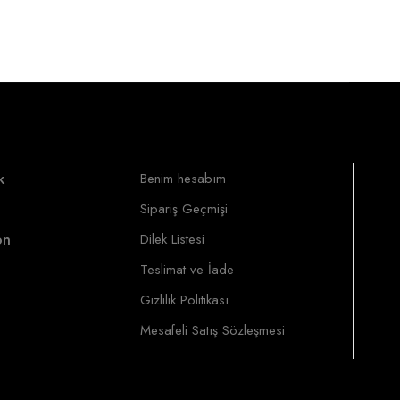
k
Benim hesabım
Sipariş Geçmişi
on
Dilek Listesi
Teslimat ve İade
Gizlilik Politikası
Mesafeli Satış Sözleşmesi