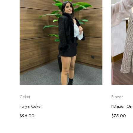
Ceket
Blazer
Furya Ceket
I'Blazer Or
$
96.00
$
75.00