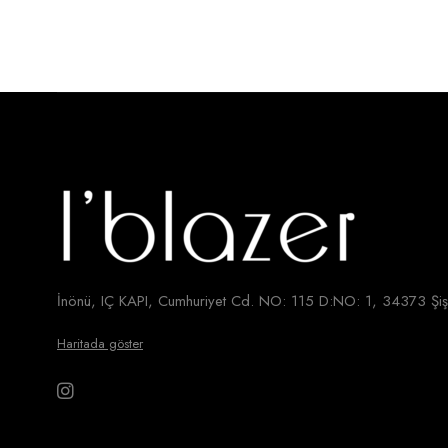
İnönü, IÇ KAPI, Cumhuriyet Cd. NO: 115 D:NO: 1, 34373 Şişl
Haritada göster