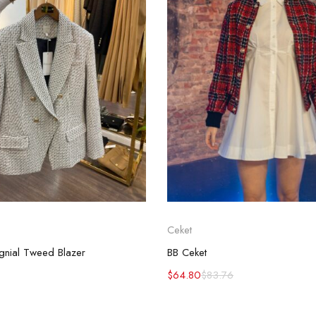
Ceket
ignial Tweed Blazer
BB Ceket
$
64.80
$
83.76