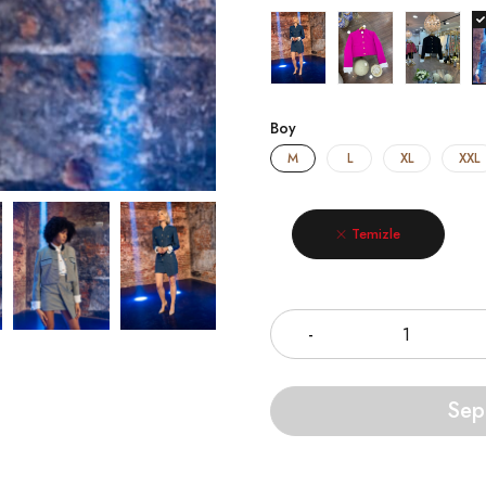
Boy
M
L
XL
XXL
Temizle
Miktar
Sep