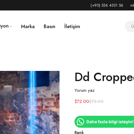
(+90) 536 4331 56
in
iyon
Marka
Basın
İletişim
Dd Croppe
Yorum yaz
$
72.00
$
75.00
Daha fazla bilgi isteyin!
Renk