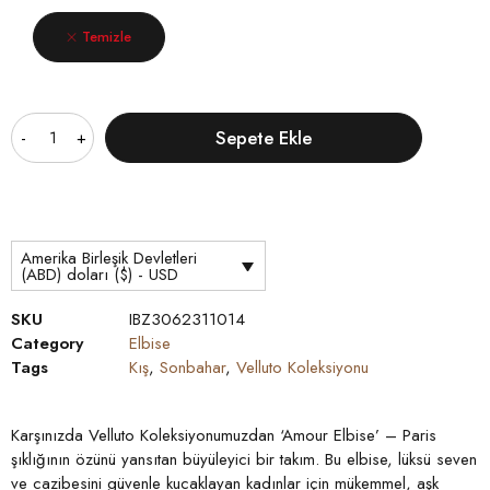
Temizle
Miktar
Sepete Ekle
Amerika Birleşik Devletleri
(ABD) doları ($) - USD
SKU
IBZ3062311014
Category
Elbise
Tags
Kış
,
Sonbahar
,
Velluto Koleksiyonu
Karşınızda Velluto Koleksiyonumuzdan ‘Amour Elbise’ – Paris
şıklığının özünü yansıtan büyüleyici bir takım. Bu elbise, lüksü seven
ve cazibesini güvenle kucaklayan kadınlar için mükemmel, aşk