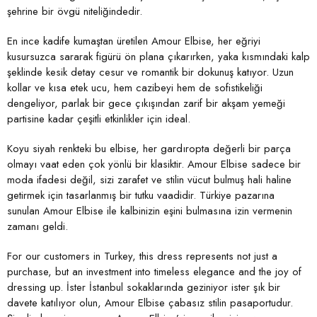
şehrine bir övgü niteliğindedir.
En ince kadife kumaştan üretilen Amour Elbise, her eğriyi
kusursuzca sararak figürü ön plana çıkarırken, yaka kısmındaki kalp
şeklinde kesik detay cesur ve romantik bir dokunuş katıyor. Uzun
kollar ve kısa etek ucu, hem cazibeyi hem de sofistikeliği
dengeliyor, parlak bir gece çıkışından zarif bir akşam yemeği
partisine kadar çeşitli etkinlikler için ideal.
Koyu siyah renkteki bu elbise, her gardıropta değerli bir parça
olmayı vaat eden çok yönlü bir klasiktir. Amour Elbise sadece bir
moda ifadesi değil, sizi zarafet ve stilin vücut bulmuş hali haline
getirmek için tasarlanmış bir tutku vaadidir. Türkiye pazarına
sunulan Amour Elbise ile kalbinizin eşini bulmasına izin vermenin
zamanı geldi.
For our customers in Turkey, this dress represents not just a
purchase, but an investment into timeless elegance and the joy of
dressing up. İster İstanbul sokaklarında geziniyor ister şık bir
davete katılıyor olun, Amour Elbise çabasız stilin pasaportudur.