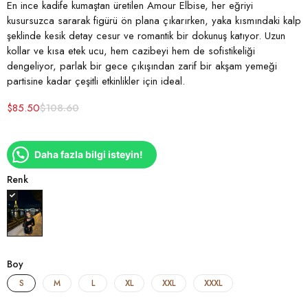
En ince kadife kumaştan üretilen Amour Elbise, her eğriyi
kusursuzca sararak figürü ön plana çıkarırken, yaka kısmındaki kalp
şeklinde kesik detay cesur ve romantik bir dokunuş katıyor. Uzun
kollar ve kısa etek ucu, hem cazibeyi hem de sofistikeliği
dengeliyor, parlak bir gece çıkışından zarif bir akşam yemeği
partisine kadar çeşitli etkinlikler için ideal.
$
85.50
$
108.60
Daha fazla bilgi isteyin!
Renk
Boy
S
M
L
XL
XXL
XXXL