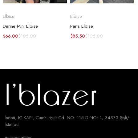
Elbise
Elbise
Darine Mini Elbise
Paris Elbise
$
66.00
$
105.00
$
85.50
$
105.00
İnönü, IÇ KAPI, Cumhuriyet Cd. NO: 115 D:NO: 1, 34373 Şişli/
İstanbul
Haritada göster