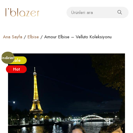
Ana Sayfa
/
Elbise
/ Amour Elbise – Velluto Koleksiyonu
İndirim!
Sale
Hot