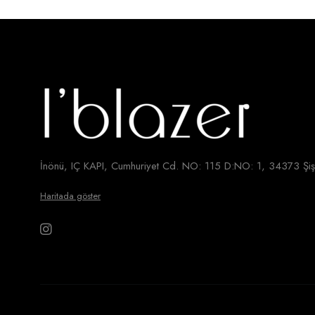
İnönü, IÇ KAPI, Cumhuriyet Cd. NO: 115 D:NO: 1, 34373 Şişl
Haritada göster