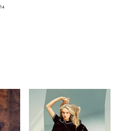
14
Sol