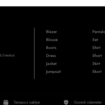
Blazer
Pantal
Blouse
Set
Boots
Shirt
i/İstanbul
Dress
Short
Jacket
Skirt
Jumpsuit
Skort
Temassız nakliye
Güvenli ödemeler