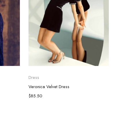
Dress
Blazer
Veronica Velvet Dress
I'Blaz
$
85.50
$
75.