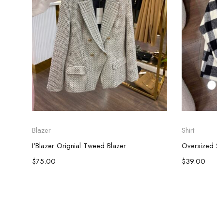
Blazer
Shirt
I'Blazer Orignial Tweed Blazer
Oversized S
$
75.00
$
39.00