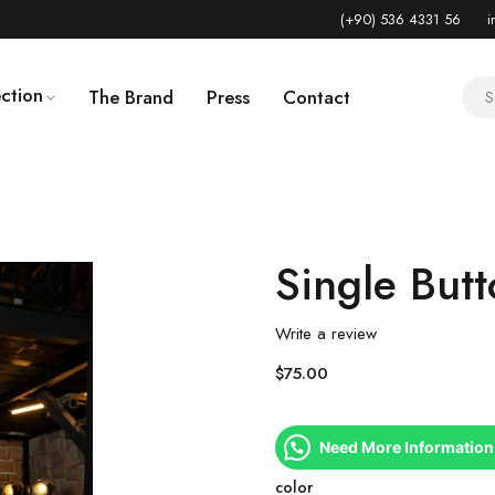
(+90) 536 4331 56
i
ction
The Brand
Press
Contact
Single But
Write a review
$
75.00
Need More Information
color