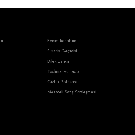
on
Benim hesabım
Sipariş Geçmişi
Dilek Listesi
Teslimat ve İade
Gizlilik Politikası
Mesafeli Satış Sözleşmesi