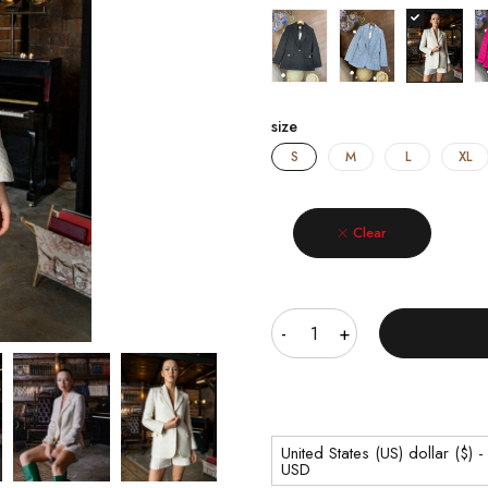
size
S
M
L
XL
Clear
Quantity
United States (US) dollar ($) -
USD