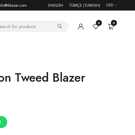
nfo@iblazer.com
USD
ENGLISH
TÜRKÇE
(
TURKISH
)
0
0
ton Tweed Blazer
!